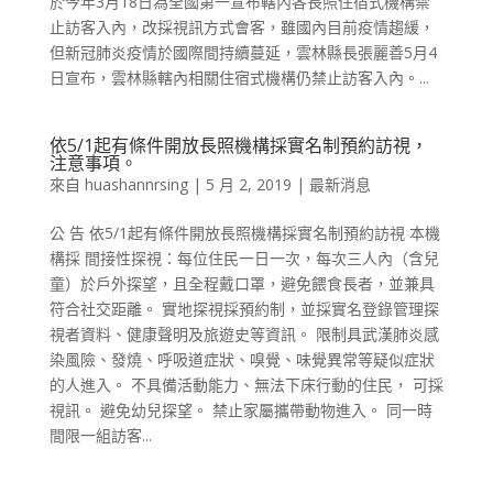
於今年3月18日為全國第一宣布轄內各長照住宿式機構禁
止訪客入內，改採視訊方式會客，雖國內目前疫情趨緩，
但新冠肺炎疫情於國際間持續蔓延，雲林縣長張麗善5月4
日宣布，雲林縣轄內相關住宿式機構仍禁止訪客入內。...
依5/1起有條件開放長照機構採實名制預約訪視，
注意事項。
來自
huashannrsing
|
5 月 2, 2019
|
最新消息
公 告 依5/1起有條件開放長照機構採實名制預約訪視 本機
構採 間接性探視：每位住民一日一次，每次三人內（含兒
童）於戶外探望，且全程戴口罩，避免餵食長者，並兼具
符合社交距離。 實地探視採預約制，並採實名登錄管理探
視者資料、健康聲明及旅遊史等資訊。 限制具武漢肺炎感
染風險、發燒、呼吸道症狀、嗅覺、味覺異常等疑似症狀
的人進入。 不具備活動能力、無法下床行動的住民， 可採
視訊。 避免幼兒探望。 禁止家屬攜帶動物進入。 同一時
間限一組訪客...