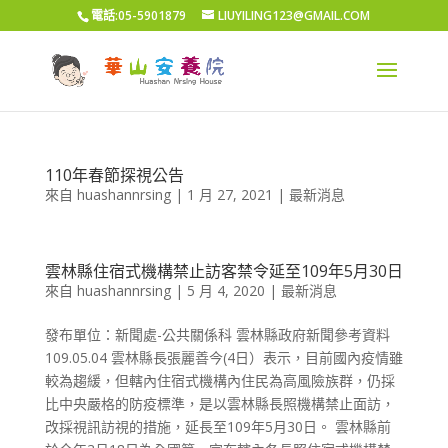
電話:05-5901879
LIUYILING123@GMAIL.COM
110年春節探視公告
來自
huashannrsing
|
1 月 27, 2021
|
最新消息
雲林縣住宿式機構禁止訪客禁令延至109年5月30日
來自
huashannrsing
|
5 月 4, 2020
|
最新消息
發布單位：新聞處-公共關係科 雲林縣政府新聞參考資料
109.05.04 雲林縣長張麗善今(4日）表示，目前國內疫情雖
較為趨緩，但轄內住宿式機構內住民為高風險族群，仍採
比中央嚴格的防疫標準，是以雲林縣長照機構禁止面訪，
改採視訊訪視的措施，延長至109年5月30日。 雲林縣前